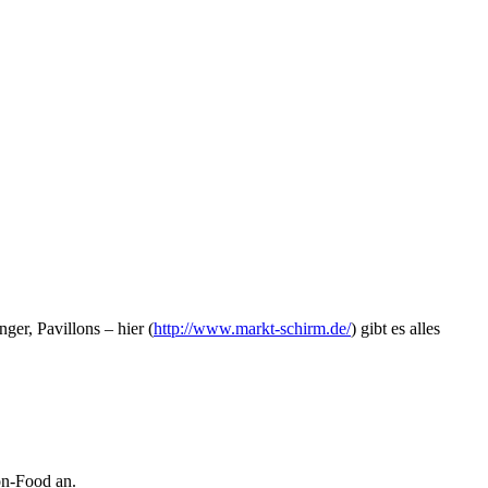
er, Pavillons – hier (
http://www.markt-schirm.de/
) gibt es alles
on-Food an.