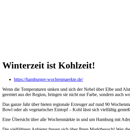
Winterzeit ist Kohlzeit!
https://hamburger-wochenmaerkte.de/
Wenn die Temperaturen sinken und sich der
Nebel über Elbe und Alst
geerntet aus der Region, bringen sie nicht nur Farbe, sondern auch wer
Das ganze Jahr über bieten regionale Erzeuger auf rund 90 Wochenmä
Bowl
oder als vegetarischer Eintopf – Kohl lässt sich vielfältig genieß
Eine Übersicht über alle Wochenmärkte in und um Hamburg mit Adr
Die
vielfältigen
Anbieter freuen sich über
Ihren
Marktb
esuch
! W
er di