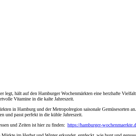
er legt
, hält auf den Hamburger Wochenmärkten eine herzhafte Vielfal
tvolle Vitamine in die kalte Jahreszeit.
rkten in Hamburg und der Metropolregion saisonale Gemüsesorten an. O
en und passt perfekt in die kühle Jahreszeit.
essen und Zeiten
ist hier zu finden:
https://hamburger-wochenmaerkte.d
e Märkte
im
Herbst und Winter erkundet, entdeckt, wie bunt und genuss